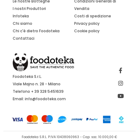
Le nostre Botteghe
Condizioni Generali di
I nostri Produttori
Vendita
Infoteka
Costi di spedizione
Chi siamo
Privacy policy
Chi c'è dietro Foodoteka
Cookie policy
Contattaci
Foodoteka S.r.L.
Viale Majno n. 28 - Milano
Telefono + 39 328 5451639
Email:
info@foodoteka.com
Foodoteka S.R.L. P.IVA 10438060963 - Cap. soc. 10.000,00 €