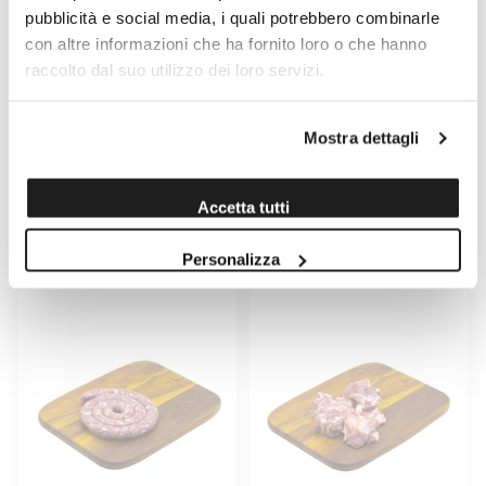
pubblicità e social media, i quali potrebbero combinarle
con altre informazioni che ha fornito loro o che hanno
raccolto dal suo utilizzo dei loro servizi.
HAMBURGER DI AGNELLO BIO
HAMBURGER DI AGNELLO BIO
2 PEZZI 250GR
MAXI 2 PEZZI 300GR
Mostra dettagli
Venduto da: Podere dei Bianchi
Venduto da: Podere dei Bianchi
Galli
Galli
Prodotto da: Podere dei Bianchi
Prodotto da: Podere dei Bianchi
Galli
Galli
Accetta tutti
9,00 €
10,50 €
Personalizza