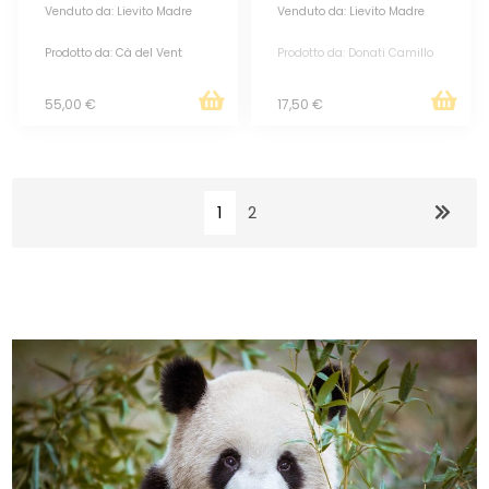
Venduto da: Lievito Madre
Venduto da: Lievito Madre
Prodotto da: Cà del Vent
Prodotto da: Donati Camillo
55,00 €
17,50 €
1
2