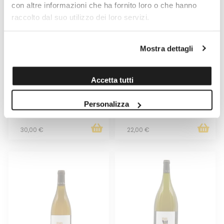
con altre informazioni che ha fornito loro o che hanno
raccolto dal suo utilizzo dei loro servizi.
Mostra dettagli
BIANCO FRIZZANTE METODO
BIANCO FRIZZANTE SULL'ERBA
OLIMPIA CANTINA GIARDINO
1701
Accetta tutti
Venduto da: Lievito Madre
Venduto da: Lievito Madre
Personalizza
Prodotto da: Cantina Giardino
Prodotto da: 1701
30,00 €
22,00 €