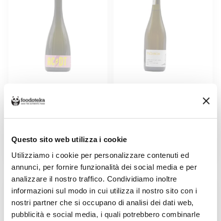
BIANCO FRIZZANTE AC/DT
BIANCO FRIZZANTE IGP
CANTINA MARGÒ
PULONIA ANGOL D’AMIG
Venduto da: Lievito Madre
Venduto da: Lievito Madre
Prodotto da: Cantina Margò
Prodotto da: Angol D'Amig
Questo sito web utilizza i cookie
Utilizziamo i cookie per personalizzare contenuti ed
21,00 €
18,00 €
annunci, per fornire funzionalità dei social media e per
analizzare il nostro traffico. Condividiamo inoltre
informazioni sul modo in cui utilizza il nostro sito con i
nostri partner che si occupano di analisi dei dati web,
pubblicità e social media, i quali potrebbero combinarle