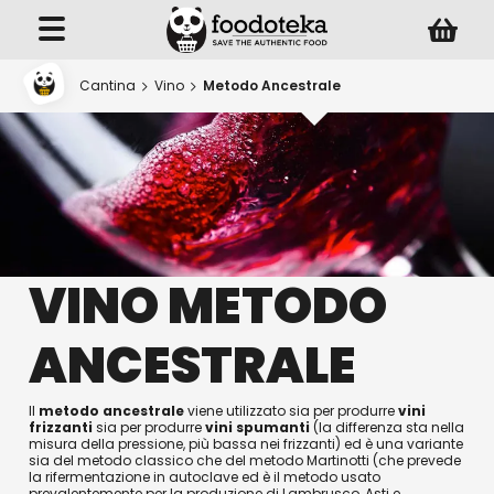
Cantina
Vino
Metodo Ancestrale
VINO METODO
ANCESTRALE
Il
metodo ancestrale
viene utilizzato sia per produrre
vini
frizzanti
sia per produrre
vini spumanti
(la differenza sta nella
misura della pressione, più bassa nei frizzanti) ed è una variante
sia del metodo classico che del metodo Martinotti (che prevede
la rifermentazione in autoclave ed è il metodo usato
prevalentemente per la produzione di Lambrusco, Asti e