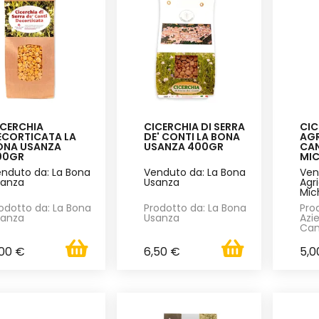
ICERCHIA
CICERCHIA DI SERRA
CIC
ECORTICATA LA
DE' CONTI LA BONA
AG
ONA USANZA
USANZA 400GR
CA
00GR
MIC
nduto da: La Bona
Venduto da: La Bona
Ven
sanza
Usanza
Agr
Mic
odotto da: La Bona
Prodotto da: La Bona
Pro
sanza
Usanza
Azi
Can
,00 €
6,50 €
5,0