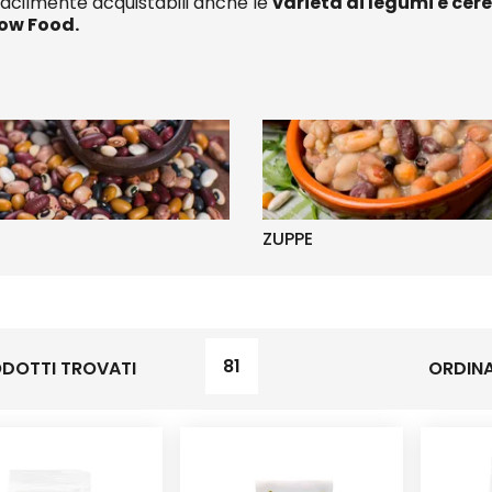
facilmente acquistabili anche le
varietà di legumi e cere
low Food.
ZUPPE
81
DOTTI TROVATI
ORDINA