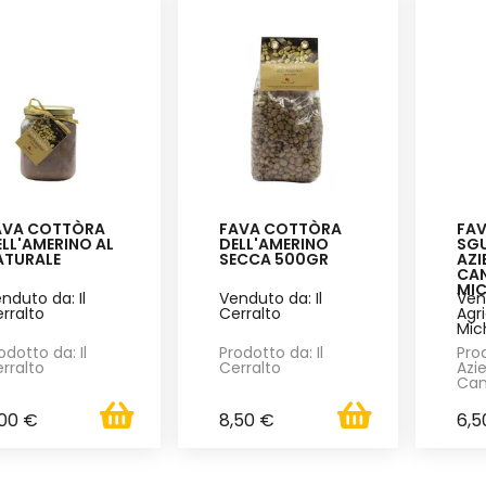
AVA COTTÒRA
FAVA COTTÒRA
FAV
LL'AMERINO AL
DELL'AMERINO
SG
ATURALE
SECCA 500GR
AZI
CA
MIC
nduto da: Il
Venduto da: Il
Ven
rralto
Cerralto
Agr
Mic
odotto da: Il
Prodotto da: Il
Pro
rralto
Cerralto
Azi
Can
,00 €
8,50 €
6,5