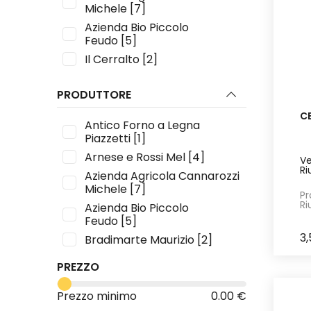
Michele
[7]
Azienda Bio Piccolo
Feudo
[5]
Il Cerralto
[2]
Il Sogno Verde
[1]
PRODUTTORE
L'Orto del Cilento
[1]
La Bona Usanza
[8]
C
Antico Forno a Legna
La Valle del Drago
[1]
Piazzetti
[1]
Lievito Madre
[34]
Arnese e Rossi Mel
[4]
Ve
Ri
Luigi Turboli
[2]
Azienda Agricola Cannarozzi
Michele
[7]
Magazzini Paolo
[1]
Pr
Ri
Azienda Bio Piccolo
Mulino Cantisani
[1]
Feudo
[5]
Quin
[1]
3
Bradimarte Maurizio
[2]
Sandra Negro
[1]
Dolci Giuseppina
[12]
Terreni Riuniti Alta
PREZZO
Il Cerralto
[2]
Valnerina
[11]
Prezzo minimo
Il Sogno Verde
[1]
0.00 €