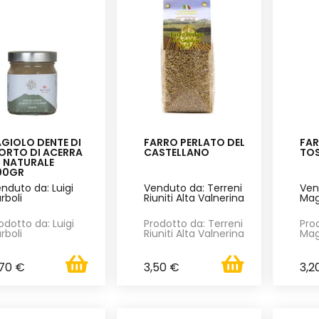
GIOLO DENTE DI
FARRO PERLATO DEL
FAR
ORTO DI ACERRA
CASTELLANO
TO
L NATURALE
00GR
nduto da: Luigi
Venduto da: Terreni
Ven
rboli
Riuniti Alta Valnerina
Mag
odotto da: Luigi
Prodotto da: Terreni
Pro
rboli
Riuniti Alta Valnerina
Mag
,70 €
3,50 €
3,2