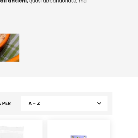
ali antichi,
quasi abbandonate, ma
 PER
A - Z