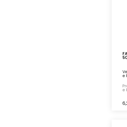
Terreni Riuniti Alta
Valnerina
[11]
FA
5
Ve
e 
Pr
e 
6