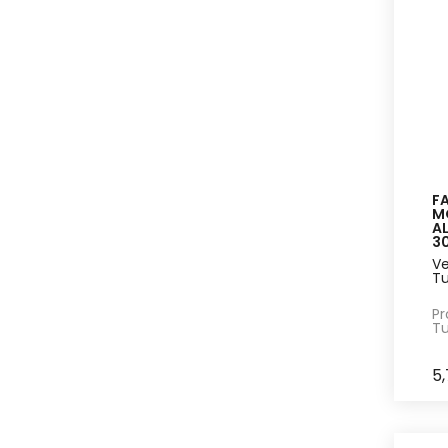
FA
M
A
3
Ve
Tu
Pr
Tu
5