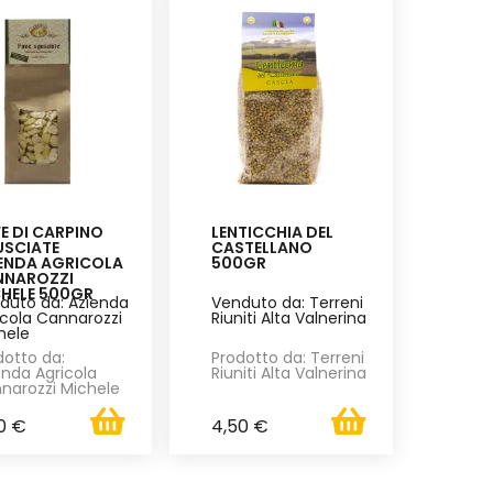
E DI CARPINO
LENTICCHIA DEL
USCIATE
CASTELLANO
ENDA AGRICOLA
500GR
NNAROZZI
HELE 500GR
duto da: Azienda
Venduto da: Terreni
icola Cannarozzi
Riuniti Alta Valnerina
hele
dotto da:
Prodotto da: Terreni
enda Agricola
Riuniti Alta Valnerina
narozzi Michele
0 €
4,50 €