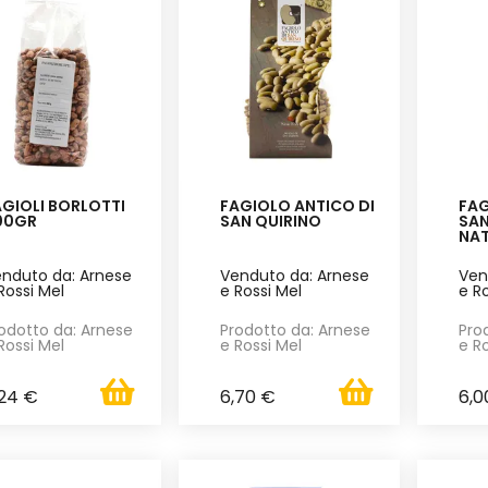
GIOLI BORLOTTI
FAGIOLO ANTICO DI
FAG
00GR
SAN QUIRINO
SAN
NAT
nduto da: Arnese
Venduto da: Arnese
Ven
Rossi Mel
e Rossi Mel
e R
odotto da: Arnese
Prodotto da: Arnese
Pro
Rossi Mel
e Rossi Mel
e R
,24 €
6,70 €
6,0