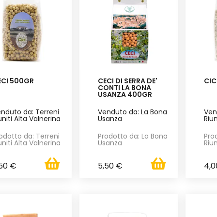
ECI 500GR
CECI DI SERRA DE'
CIC
CONTI LA BONA
USANZA 400GR
nduto da: Terreni
Venduto da: La Bona
Ven
uniti Alta Valnerina
Usanza
Riun
odotto da: Terreni
Prodotto da: La Bona
Pro
uniti Alta Valnerina
Usanza
Riun
,50 €
5,50 €
4,0