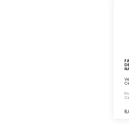
F
DE
N
Ve
Ce
Pr
Ce
8