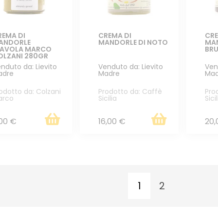
REMA DI
CREMA DI
CRE
ANDORLE
MANDORLE DI NOTO
MAN
'AVOLA MARCO
BRU
OLZANI 280GR
nduto da: Lievito
Venduto da: Lievito
Ven
adre
Madre
Mad
odotto da: Colzani
Prodotto da: Caffè
Pro
arco
Sicilia
Sici
,00 €
16,00 €
20,
1
2