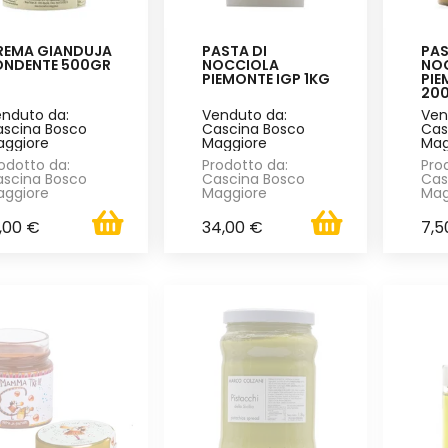
REMA GIANDUJA
PASTA DI
PAS
ONDENTE 500GR
NOCCIOLA
NO
PIEMONTE IGP 1KG
PIE
20
nduto da:
Venduto da:
Ven
scina Bosco
Cascina Bosco
Cas
ggiore
Maggiore
Mag
odotto da:
Prodotto da:
Pro
scina Bosco
Cascina Bosco
Cas
ggiore
Maggiore
Mag
,00 €
34,00 €
7,5