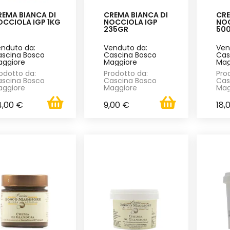
REMA BIANCA DI
CREMA BIANCA DI
CRE
OCCIOLA IGP 1KG
NOCCIOLA IGP
NOC
235GR
50
nduto da:
Venduto da:
Ven
scina Bosco
Cascina Bosco
Cas
ggiore
Maggiore
Mag
odotto da:
Prodotto da:
Pro
scina Bosco
Cascina Bosco
Cas
ggiore
Maggiore
Mag
4,00 €
9,00 €
18,