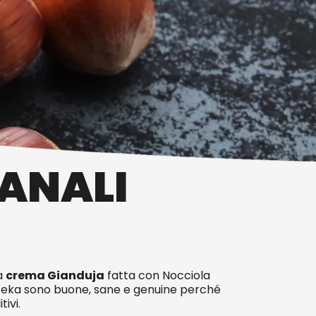
IANALI
la
crema Gianduja
fatta con Nocciola
eka sono buone, sane e genuine perché
ivi.