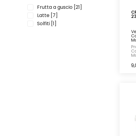
Frutta a guscio
[21]
C
Latte
[7]
2
Solfiti
[1]
Ve
Ca
Ma
Pr
Ca
Ma
9