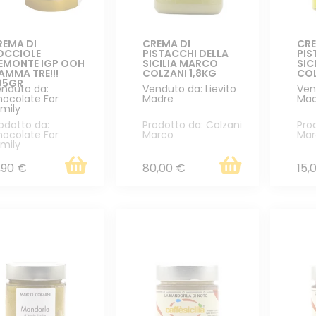
REMA DI
CREMA DI
CRE
OCCIOLE
PISTACCHI DELLA
PIS
IEMONTE IGP OOH
SICILIA MARCO
SIC
AMMA TRE!!!
COLZANI 1,8KG
COL
05GR
nduto da:
Venduto da: Lievito
Ven
ocolate For
Madre
Mad
mily
odotto da:
Prodotto da: Colzani
Pro
ocolate For
Marco
Mar
mily
,90 €
80,00 €
15,