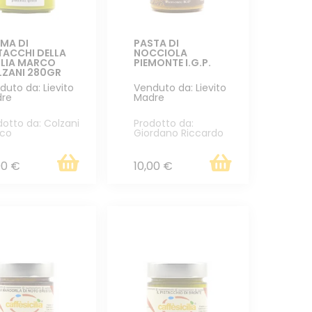
MA DI
PASTA DI
TACCHI DELLA
NOCCIOLA
ILIA MARCO
PIEMONTE I.G.P.
ZANI 280GR
duto da: Lievito
Venduto da: Lievito
re
Madre
dotto da: Colzani
Prodotto da:
co
Giordano Riccardo
00 €
10,00 €