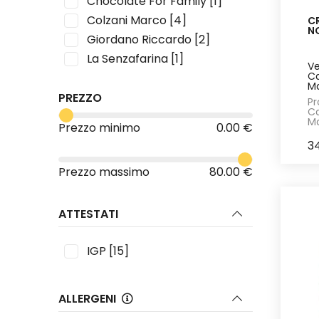
Chocolate For Family
[1]
Colzani Marco
[4]
C
N
Giordano Riccardo
[2]
La Senzafarina
[1]
Ve
Ca
Ma
PREZZO
Pr
Ca
Ma
Prezzo minimo
0.00 €
3
Prezzo massimo
80.00 €
ATTESTATI
IGP
[15]
ALLERGENI