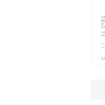
C
M
D
C
Ve
M
Pr
M
9