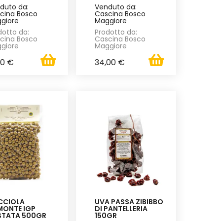
duto da:
Venduto da:
cina Bosco
Cascina Bosco
giore
Maggiore
dotto da:
Prodotto da:
cina Bosco
Cascina Bosco
giore
Maggiore
00 €
34,00 €
CCIOLA
UVA PASSA ZIBIBBO
MONTE IGP
DI PANTELLERIA
STATA 500GR
150GR