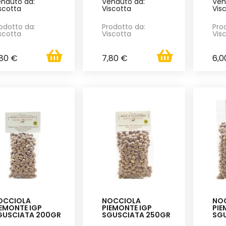
nduto da:
Venduto da:
Ven
scotta
Viscotta
Vis
odotto da:
Prodotto da:
Pro
scotta
Viscotta
Vis
,80 €
7,80 €
6,0
OCCIOLA
NOCCIOLA
NO
IEMONTE IGP
PIEMONTE IGP
PIE
GUSCIATA 200GR
SGUSCIATA 250GR
SG