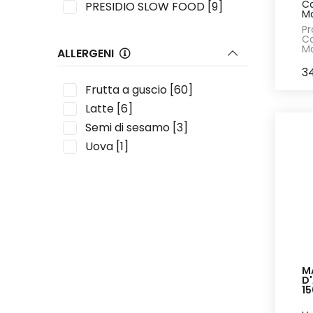
Ca
PRESIDIO SLOW FOOD
[9]
Ma
Pr
Ca
Ma
ALLERGENI
3
Frutta a guscio
[60]
Latte
[6]
Semi di sesamo
[3]
Uova
[1]
M
D
1