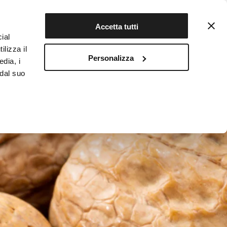
Contattaci
Registrati
Accetta tutti
ial
ilizza il
Personalizza
edia, i
INFOTEKA
CIBO AUTENTICO
 dal suo