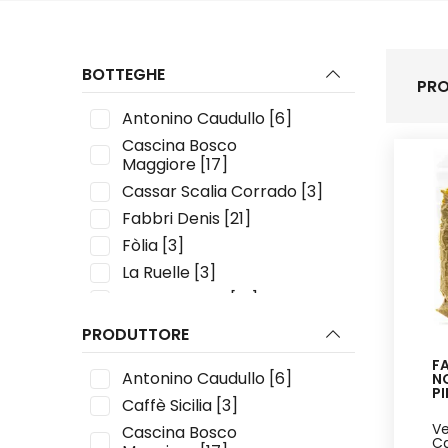
BOTTEGHE
PRO
Antonino Caudullo
[6]
Cascina Bosco
Maggiore
[17]
Cassar Scalia Corrado
[3]
Fabbri Denis
[21]
Fòlia
[3]
La Ruelle
[3]
Lievito Madre
[15]
Resilea Aps
[1]
PRODUTTORE
Viscotta
[4]
FA
Antonino Caudullo
[6]
N
PI
Caffè Sicilia
[3]
Ve
Cascina Bosco
Ca