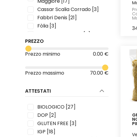
Maggiore
[17]
Ma
Cassar Scalia Corrado
[3]
Pr
Ca
Fabbri Denis
[21]
Ma
Fòlia
[3]
3
Giordano Riccardo
[2]
PREZZO
La Nicchia
[2]
La Ruelle
[3]
Prezzo minimo
0.00 €
Opificio Santomiele
[8]
Resilea Aps
[1]
Prezzo massimo
70.00 €
Viscotta
[4]
ATTESTATI
BIOLOGICO
[27]
DOP
[2]
GR
N
GLUTEN FREE
[3]
PI
IGP
[18]
Ve