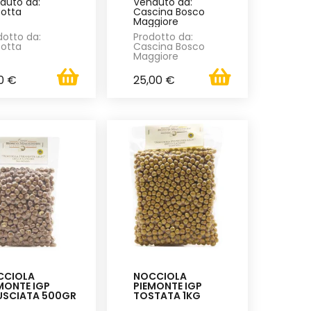
duto da:
Venduto da:
cotta
Cascina Bosco
Maggiore
dotto da:
Prodotto da:
cotta
Cascina Bosco
Maggiore
0 €
25,00 €
CCIOLA
NOCCIOLA
MONTE IGP
PIEMONTE IGP
USCIATA 500GR
TOSTATA 1KG