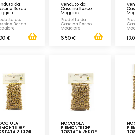
nduto da:
Venduto da:
Ven
scina Bosco
Cascina Bosco
Cas
ggiore
Maggiore
Mag
odotto da:
Prodotto da:
Pro
scina Bosco
Cascina Bosco
Cas
ggiore
Maggiore
Mag
,00 €
6,50 €
13,
OCCIOLA
NOCCIOLA
NO
IEMONTE IGP
PIEMONTE IGP
PIE
OSTATA 200GR
TOSTATA 250GR
TO