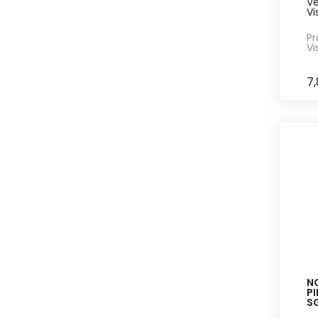
Ve
Vi
Pr
Vi
7
N
P
S