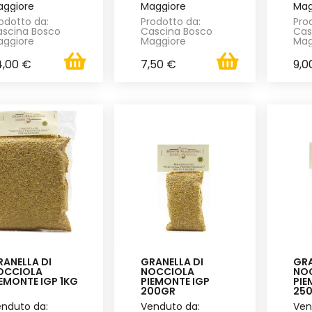
ggiore
Maggiore
Mag
odotto da:
Prodotto da:
Pro
scina Bosco
Cascina Bosco
Cas
ggiore
Maggiore
Mag
4,00 €
7,50 €
9,0
ANELLA DI
GRANELLA DI
GRA
OCCIOLA
NOCCIOLA
NO
EMONTE IGP 1KG
PIEMONTE IGP
PIE
200GR
25
nduto da:
Venduto da:
Ven