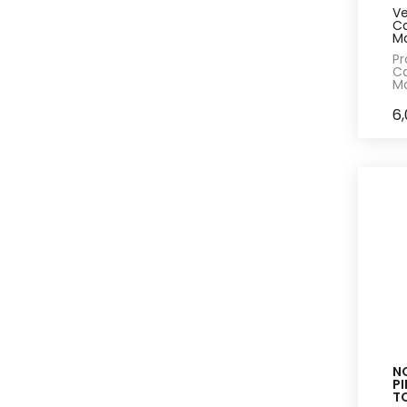
Ve
Ca
Ma
Pr
Ca
Ma
6
N
P
T