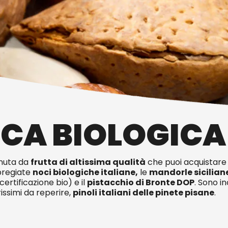
CA BIOLOGICA
nuta da
frutta di altissima qualità
che puoi acquistare 
 pregiate
noci biologiche italiane,
le
mandorle sicilian
certificazione bio) e il
p
istacchio di Bronte DOP
. Sono i
rissimi da reperire,
pinoli italiani delle pinete pisane
.