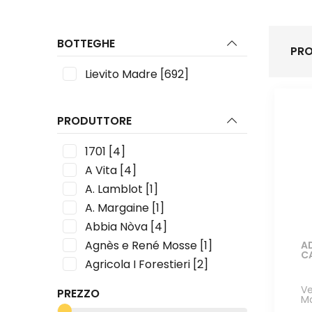
BOTTEGHE
PRO
Lievito Madre
[692]
PRODUTTORE
1701
[4]
A Vita
[4]
A. Lamblot
[1]
A. Margaine
[1]
Abbia Nòva
[4]
Agnès e René Mosse
[1]
A
C
Agricola I Forestieri
[2]
Alain Robert
[2]
Ve
PREZZO
M
Alain Voge
[2]