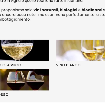
te in vigna e quelle tecniche fatte in cantina.
e
proponiamo solo
vini naturali
,
biologici
e
biodinamic
so ancora poco note, ma esprimono perfettamente la storia
’imbottigliamento.
 CLASSICO
VINO BIANCO
OSSO