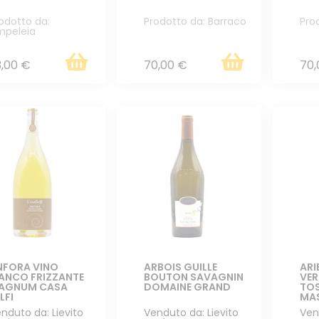
odotto da:
Prodotto da: Barraco
Pro
mpeleia
3,00 €
70,00 €
70,
NFORA VINO
ARBOIS GUILLE
ARI
IANCO FRIZZANTE
BOUTON SAVAGNIN
VER
AGNUM CASA
DOMAINE GRAND
TO
LFI
MA
nduto da: Lievito
Venduto da: Lievito
Ven