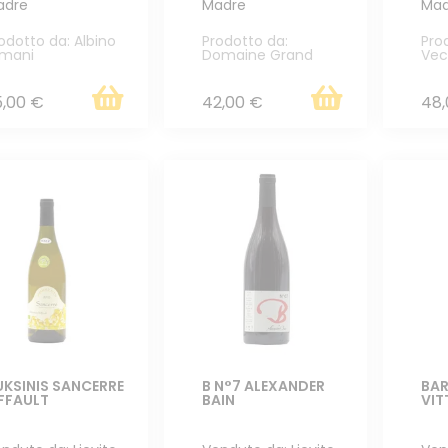
adre
Madre
Mad
odotto da: Albino
Prodotto da:
Pro
rmani
Domaine Grand
Vec
5,00 €
42,00 €
48,
UKSINIS SANCERRE
B N°7 ALEXANDER
BA
FFAULT
BAIN
VIT