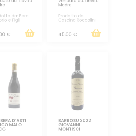
duto da: Lievito
Venduto da: Lievito
re
Madre
dotto da: Bera
Prodotto da:
orio e Figli
Cascina Roccalini
00 €
45,00 €
BERA D'ASTI
BARROSU 2022
NCO MALO
GIOVANNI
CG
MONTISCI