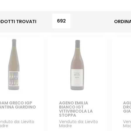
692
DOTTI TROVATI
ORDINA
DAM GRECO IGP
AGENO EMILIA
AGL
ANTINA GIARDINO
BIANCO IGT
DR
VITIVINICOLA LA
GI
STOPPA
nduto da: Lievito
Venduto da: Lievito
Ven
adre
Madre
Mad