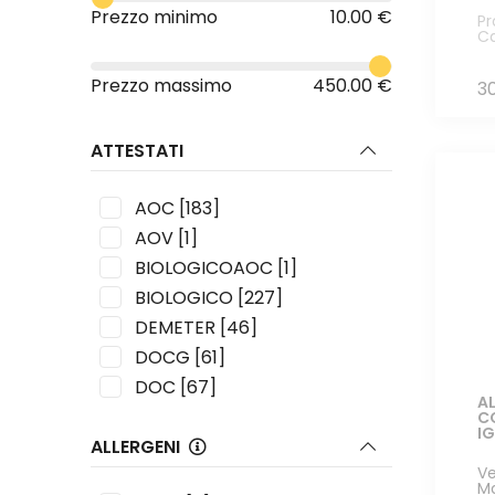
Albino Armani
[5]
Prezzo minimo
10.00 €
Pr
Ca
Alessandra Divella
[3]
Alexander Bain
[2]
Prezzo massimo
450.00 €
3
Altare
[1]
Altura Vigneto
[1]
ATTESTATI
Amaury Beaufort
[1]
Ampeleia
[6]
AOC
[183]
Andrea Cervini
[4]
AOV
[1]
André Beaufort
[16]
BIOLOGICOAOC
[1]
Angol D'Amig
[9]
BIOLOGICO
[227]
Antoniotti Odilio
[3]
DEMETER
[46]
Arcari Danesi
[2]
DOCG
[61]
Arianna Occhipinti
[6]
DOC
[67]
Arnaldo Rossi
[5]
A
DOP
[3]
C
Arpepe
[9]
IG
ALLERGENI
IGP
[56]
Aurèlien Verdet
[1]
Ve
IGT
[152]
M
Bakkanali
[1]