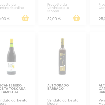
odotto da:
Prodotto da:
Pro
ntina Giardino
Vitivinicola La
Can
Stoppa
0,00 €
32,00 €
25,
LICANTE NERO
ALTOGRADO
AL
OSTA TOSCANA
BARRACO
CAT
T AMPELEIA
BA
nduto da: Lievito
Venduto da: Lievito
Ven
adre
Madre
Mad