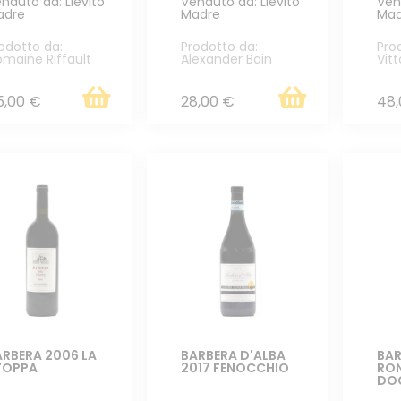
nduto da: Lievito
Venduto da: Lievito
Ven
adre
Madre
Mad
odotto da:
Prodotto da:
Pro
maine Riffault
Alexander Bain
Vitt
5,00 €
28,00 €
48,
ARBERA 2006 LA
BARBERA D'ALBA
BAR
TOPPA
2017 FENOCCHIO
RO
DO