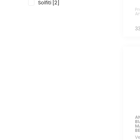
Solfiti
[2]
Barraco
[14]
Pr
A
Beaufort Frères
[2]
Bera Vittorio e Figli
[8]
3
Biondi Santi
[2]
Bolsignano
[2]
Bonavita
[1]
Bossanova
[2]
Bruno Ferrara Sardo
[1]
Bussoletti Leonardo
[1]
C.H. Piconnet
[3]
Ca' de Noci
[12]
Camigliano
[1]
Cantina Filippi
[2]
Cantina Giardino
[15]
A
B
Cantina Margò
[7]
M
BE
Cantina Ripoli
[1]
Ve