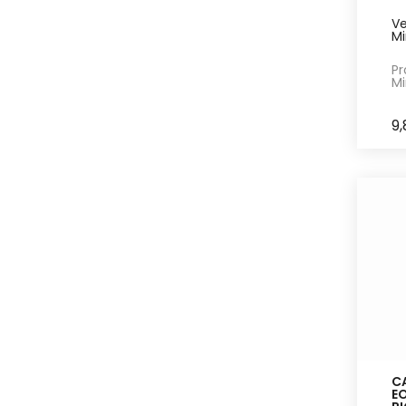
Ve
Mi
Pr
Mi
9
CA
EO