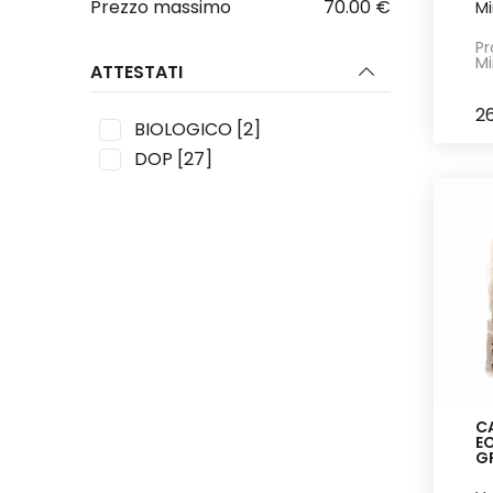
Prezzo massimo
70.00 €
Mi
Pr
Mi
ATTESTATI
2
BIOLOGICO
[2]
DOP
[27]
CA
EO
G