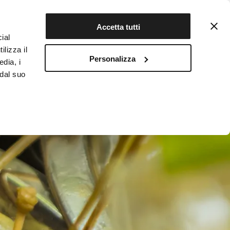
Contattaci
Registrati
Accetta tutti
ial
ilizza il
Personalizza
edia, i
INFOTEKA
CIBO AUTENTICO
 dal suo