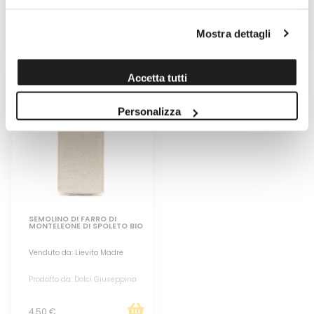
Prodotto da: Michele Ferrante
Prodotto da: Michele Ferrante
Mostra dettagli
5,00 €
5,00 €
Accetta tutti
Personalizza
SEMOLINO DI FARRO DI
MONTELEONE DI SPOLETO BIO
Venduto da: Lievito Madre
Prodotto da: Dolci Giuseppina
4,50 €