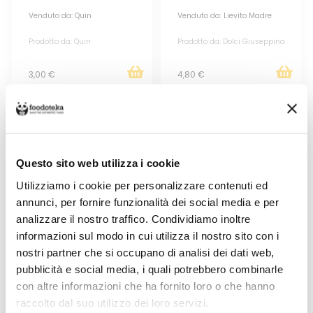
Venduto da: Quin
Venduto da: Lievito Madre
Prodotto da: Quin
Prodotto da: Dolci Giuseppina
3,00 €
4,80 €
Questo sito web utilizza i cookie
Utilizziamo i cookie per personalizzare contenuti ed
annunci, per fornire funzionalità dei social media e per
analizzare il nostro traffico. Condividiamo inoltre
informazioni sul modo in cui utilizza il nostro sito con i
nostri partner che si occupano di analisi dei dati web,
FARRO INTEGRALE
ORZO DECORTICATO
pubblicità e social media, i quali potrebbero combinarle
con altre informazioni che ha fornito loro o che hanno
Venduto da: Lievito Madre
Venduto da: Lievito Madre
raccolto dal suo utilizzo dei loro servizi.