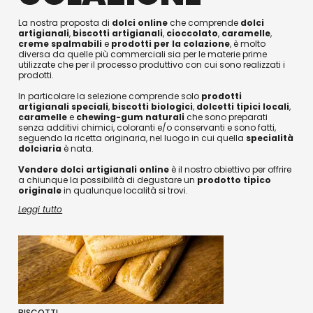
La nostra proposta di
dolci online
che comprende
dolci
artigianali
,
biscotti artigianali
,
cioccolato
,
caramelle
,
creme spalmabili
e
prodotti per la colazione
, è molto
diversa da quelle più commerciali sia per le materie prime
utilizzate che per il processo produttivo con cui sono realizzati i
prodotti.
In particolare la selezione comprende solo
prodotti
artigianali speciali
,
biscotti
biologici
,
dolcetti
tipici
locali
,
caramelle
e
chewing-gum naturali
che sono preparati
senza additivi chimici, coloranti e/o conservanti e sono fatti,
seguendo la ricetta originaria, nel luogo in cui quella
specialità
dolciaria
è nata.
Vendere dolci artigianali online
è il nostro obiettivo per offrire
a chiunque la possibilità di degustare un
prodotto tipico
originale
in qualunque località si trovi.
Leggi tutto
BISCOTTI