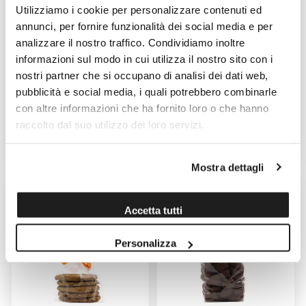
Utilizziamo i cookie per personalizzare contenuti ed
annunci, per fornire funzionalità dei social media e per
analizzare il nostro traffico. Condividiamo inoltre
informazioni sul modo in cui utilizza il nostro sito con i
BISCOTTI ALLE NOCCIOLE
BISCOTTI DEL CAMPO AL
CACAO MERCATO DEL PANE
nostri partner che si occupano di analisi dei dati web,
pubblicità e social media, i quali potrebbero combinarle
Venduto da: Pasticceria Cagna
Venduto da: Mercato del Pane
con altre informazioni che ha fornito loro o che hanno
Prodotto da: Pasticceria Cagna
Prodotto da: Mercato del Pane
raccolto dal suo utilizzo dei loro servizi.
6,00 €
7,80 €
Mostra dettagli
Accetta tutti
Personalizza