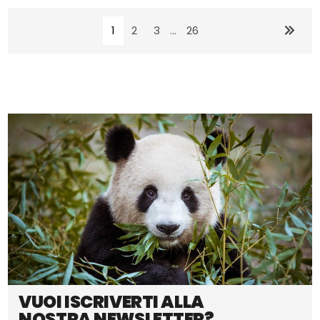
1
2
3
...
26
VUOI ISCRIVERTI ALLA
NOSTRA NEWSLETTER?