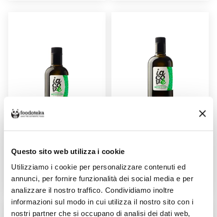
OLIO EVO "GENTILE DI CHIETI"
OLIO EVO "GENTILE DI CHIETI"
0,250LT
0,5LT
Venduto da: Azienda Agricola
Venduto da: Azienda Agricola
Iacovella Davide
Iacovella Davide
Questo sito web utilizza i cookie
Prodotto da: Azienda Agricola
Prodotto da: Azienda Agricola
Iacovella Davide
Iacovella Davide
Utilizziamo i cookie per personalizzare contenuti ed
annunci, per fornire funzionalità dei social media e per
9,80 €
13,00 €
analizzare il nostro traffico. Condividiamo inoltre
informazioni sul modo in cui utilizza il nostro sito con i
nostri partner che si occupano di analisi dei dati web,