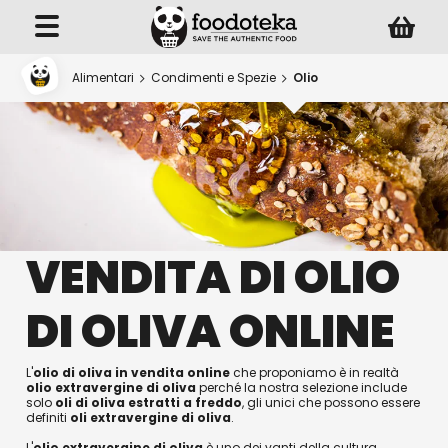
Alimentari
Condimenti e Spezie
Olio
VENDITA DI OLIO
DI OLIVA ONLINE
L'
olio di oliva in vendita online
che proponiamo è in realtà
olio extravergine di oliva
perché la nostra selezione include
solo
oli di oliva estratti a freddo
, gli unici che possono essere
definiti
oli extravergine di oliva
.
L'
olio extravergine di oliva
è uno dei vanti della cultura