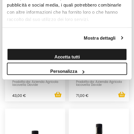
pubblicità e social media, i quali potrebbero combinarle
con altre informazioni che ha fornito loro o che hanno
raccolto dal suo utilizzo dei loro servizi.
Mostra dettagli
OLIO EVO "GENTILE DI CHIETI"
OLIO EVO "GENTILE DI CHIETI"
Accetta tutti
3LT
5LT
Venduto da: Azienda Agricola
Venduto da: Azienda Agricola
Personalizza
Iacovella Davide
Iacovella Davide
Prodotto da: Azienda Agricola
Prodotto da: Azienda Agricola
Iacovella Davide
Iacovella Davide
43,00 €
71,00 €