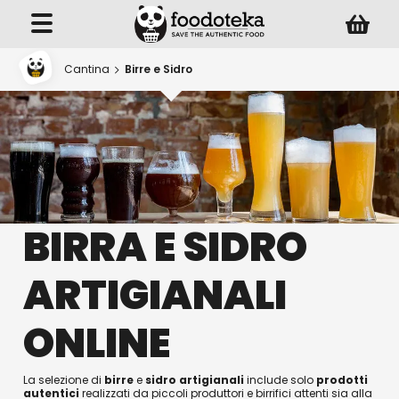
Cantina
Birre e Sidro
BIRRA E SIDRO
ARTIGIANALI
ONLINE
La selezione di
birre
e
sidro
artigianali
include solo
prodotti
autentici
realizzati da piccoli produttori e birrifici attenti sia alla