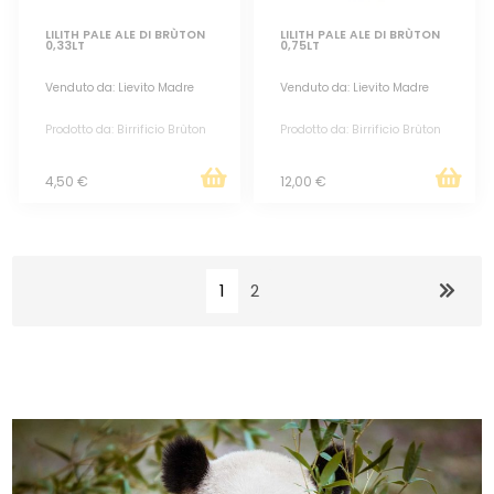
LILITH PALE ALE DI BRÙTON
LILITH PALE ALE DI BRÙTON
0,33LT
0,75LT
Venduto da: Lievito Madre
Venduto da: Lievito Madre
Prodotto da: Birrificio Brùton
Prodotto da: Birrificio Brùton
4,50 €
12,00 €
1
2