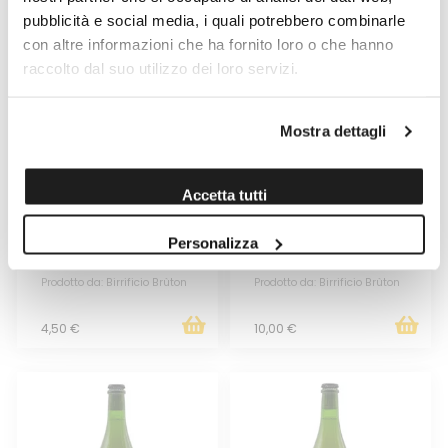
pubblicità e social media, i quali potrebbero combinarle
con altre informazioni che ha fornito loro o che hanno
raccolto dal suo utilizzo dei loro servizi.
Mostra dettagli
Accetta tutti
BRUTON GOLDEN ALE DI
BRUTON GOLDEN ALE DI
BRÙTON 0,33LT
BRÙTON 0,75LT
Personalizza
Venduto da: Lievito Madre
Venduto da: Lievito Madre
Prodotto da: Birrificio Brùton
Prodotto da: Birrificio Brùton
4,50 €
10,00 €