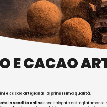
O E CACAO ART
ini
e
cacao artigianali
di
primissima qualità
.
lato in vendita online
sono spiegate dettagliatamente ne