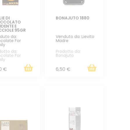
LIE DI
BONAJUTO 1880
OCCOLATO
DENTE E
CIOLE 95GR
duto da:
Venduto da: Lievito
colate For
Madre
ily
dotto da:
Prodotto da:
colate For
Bonajuto
ily
0 €
6,50 €