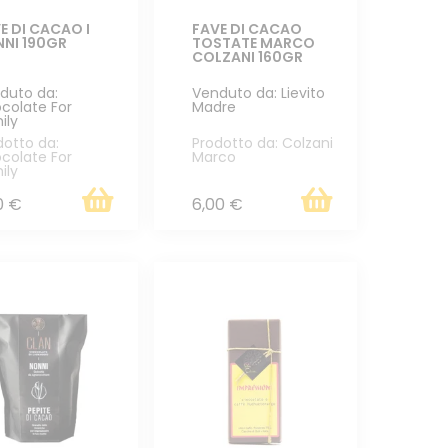
E DI CACAO I
FAVE DI CACAO
NI 190GR
TOSTATE MARCO
COLZANI 160GR
duto da:
Venduto da: Lievito
colate For
Madre
ily
dotto da:
Prodotto da: Colzani
colate For
Marco
ily
0 €
6,00 €