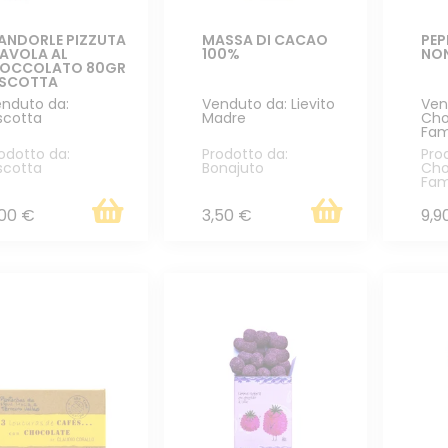
ANDORLE PIZZUTA
MASSA DI CACAO
PEP
'AVOLA AL
100%
NON
IOCCOLATO 80GR
ISCOTTA
nduto da:
Venduto da: Lievito
Ven
scotta
Madre
Cho
Fam
odotto da:
Prodotto da:
Pro
scotta
Bonajuto
Cho
Fam
,00 €
3,50 €
9,9