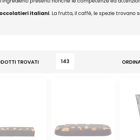
tri ingredienti presenti nonché le competenze ed attenzion
occolatieri italiani
. La frutta, il caffè, le spezie trovan
143
DOTTI TROVATI
ORDINA