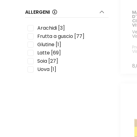
ALLERGENI
M
D
C
V
Arachidi
[3]
Ve
Frutta a guscio
[77]
Vi
Glutine
[1]
Pr
Vi
Latte
[69]
Soia
[27]
8
Uova
[1]