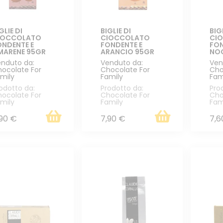
GLIE DI
BIGLIE DI
BIG
IOCCOLATO
CIOCCOLATO
CI
ONDENTE E
FONDENTE E
FON
MARENE 95GR
ARANCIO 95GR
NOC
nduto da:
Venduto da:
Ven
ocolate For
Chocolate For
Cho
mily
Family
Fam
odotto da:
Prodotto da:
Pro
ocolate For
Chocolate For
Cho
mily
Family
Fam
,90 €
7,90 €
7,6