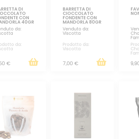
RRETTA DI
BARRETTA DI
FAV
IOCCOLATO
CIOCCOLATO
NON
ONDENTE CON
FONDENTE CON
ANDORLA 40GR
MANDORLA 80GR
nduto da:
Venduto da:
Ven
scotta
Viscotta
Cho
Fam
odotto da:
Prodotto da:
Pro
scotta
Viscotta
Cho
Fam
,50 €
7,00 €
9,9