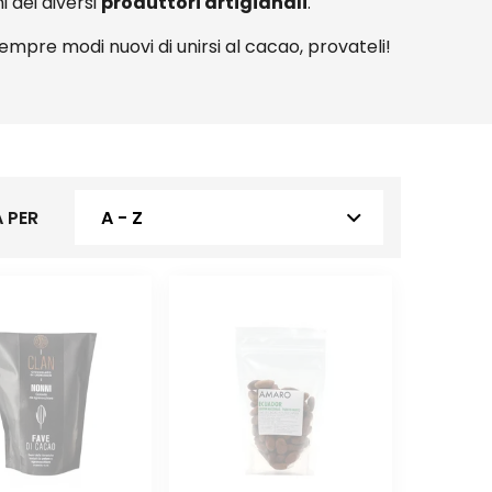
i dei diversi
produttori artigianali
.
o sempre modi nuovi di unirsi al cacao, provateli!
 PER
A - Z