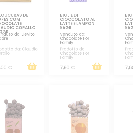
 LOUCURAS DE
BIGLIE DI
BIG
AFES COM
CIOCCOLATO AL
CI
HOCOLATE
LATTE E LAMPONI
LAT
LAUDIO CORALLO
95GR
95
50GR
nduto da: Lievito
Venduto da:
Ven
adre
Chocolate For
Cho
Family
Fam
odotto da: Claudio
Prodotto da:
Pro
rallo
Chocolate For
Cho
Family
Fam
,00 €
7,90 €
7,6