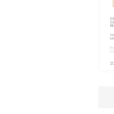
C
C
1
Ve
M
Pr
Co
2