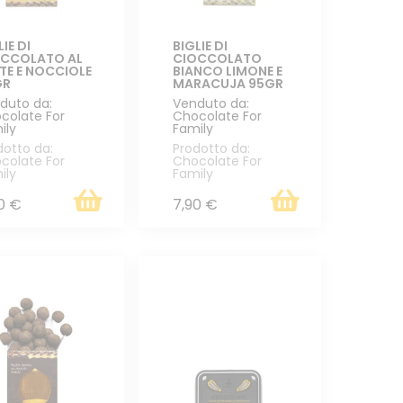
LIE DI
BIGLIE DI
OCCOLATO AL
CIOCCOLATO
TE E NOCCIOLE
BIANCO LIMONE E
GR
MARACUJA 95GR
duto da:
Venduto da:
colate For
Chocolate For
ily
Family
dotto da:
Prodotto da:
colate For
Chocolate For
ily
Family
0 €
7,90 €