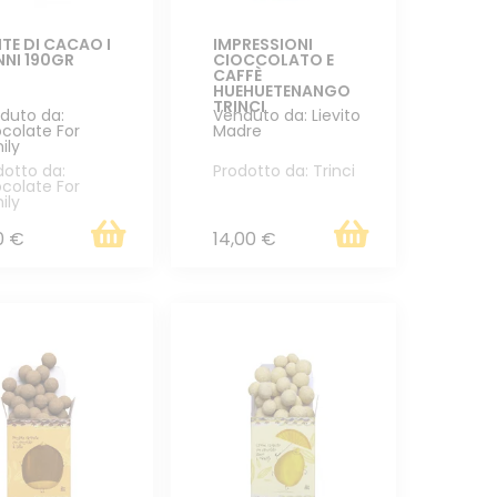
ITE DI CACAO I
IMPRESSIONI
NI 190GR
CIOCCOLATO E
CAFFÈ
HUEHUETENANGO
TRINCI
duto da:
Venduto da: Lievito
colate For
Madre
ily
dotto da:
Prodotto da: Trinci
colate For
ily
0 €
14,00 €