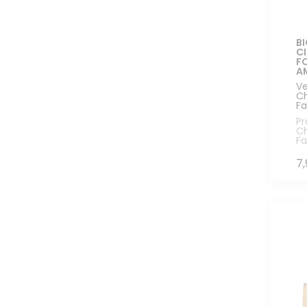
BI
C
F
A
Ve
Ch
Fa
Pr
Ch
Fa
7