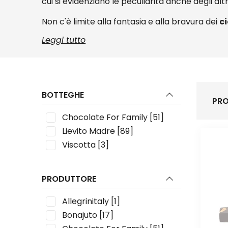
cui si evidenziano le peculiarità anche degli al
Non c'è limite alla fantasia e alla bravura dei
ci
Leggi tutto
BOTTEGHE
PRO
Chocolate For Family
[51]
Lievito Madre
[89]
Viscotta
[3]
PRODUTTORE
Allegrinitaly
[1]
Bonajuto
[17]