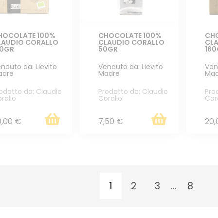
HOCOLATE 100%
CHOCOLATE 100%
CH
LAUDIO CORALLO
CLAUDIO CORALLO
CL
60GR
50GR
16
nduto da: Lievito
Venduto da: Lievito
Ven
adre
Madre
Mad
odotto da: Claudio
Prodotto da: Claudio
Pro
rallo
Corallo
Cor
0,00 €
7,50 €
20,
1
2
3
...
8