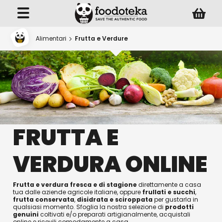
Alimentari
Frutta e Verdure
FRUTTA E
VERDURA ONLINE
Frutta e verdura fresca e di stagione
direttamente a casa
tua dalle aziende agricole italiane, oppure
frullati e succhi
,
frutta conservata
,
disidrata e sciroppata
per gustarla in
qualsiasi momento. Sfoglia la nostra selezione di
prodotti
genuini
coltivati e/o preparati artigianalmente, acquistali
online e ricevili comodamente a casa.