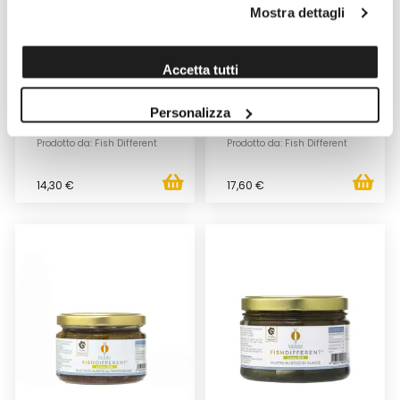
Mostra dettagli
ALICI AL PEPERONCINO FISH
ALICI AL SALE FISH DIFFERENT
Accetta tutti
DIFFERENT 250GR
500GR
Venduto da: Fish Different
Venduto da: Fish Different
Personalizza
Prodotto da: Fish Different
Prodotto da: Fish Different
14,30 €
17,60 €