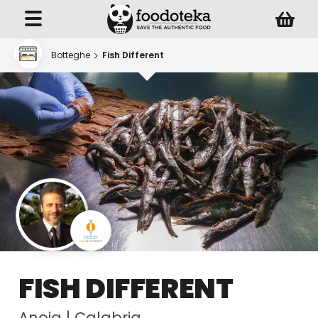
Botteghe
Fish Different
FISH DIFFERENT
Anoia
|
Calabria