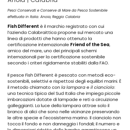
Pesci Conservati e Conserve di Mare da Pesca Sostenibile
effettuata in Italia. Anoia, Reggio Calabria
Fish Different
è il marchio registrato con cui
l’azienda Calabraittica propone sul mercato una
linea di prodotti che hanno ottenuto la
certificazione internazionale
Friend of the Sea
,
amico del mare, uno dei principali schemi
internazionali per la certificazione sostenibile
secondo i criteri rigidamente stabiliti dalla FAO.
Il pesce Fish Different è pescato con metodi eco-
sostenibili, selettivi e rispettosi degli equilibri marini. È
il metodo chiamato con
la lampara
e
il cianciolo
:
una tecnica tipica del Sud Italia che impiega piccole
imbarcazioni dotate di lampade e reti a circuizione
galleggianti. La luce della lampara attrae solo il
branco di alici che sono nelle vicinanze preservando
le altre specie e l'ecosistema marino. Il cianciolo non
tocca il fondo e non danneggia i fondali; il numero e
le dimensioni ridotte delle barche garantiscono un